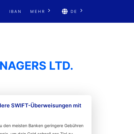
E
IBAN
MEHR
DE
NAGERS LTD.
llere SWIFT-Überweisungen mit
zu den meisten Banken geringere Gebühren
gie, um dein Geld schnell ans Ziel zu