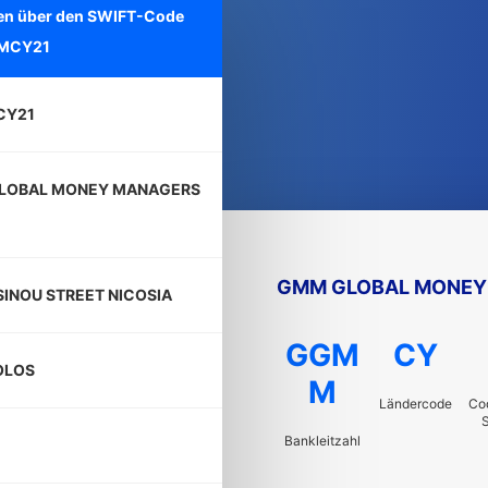
onen über den SWIFT-Code
MCY21
Y21
LOBAL MONEY MANAGERS
GMM GLOBAL MONEY 
SINOU STREET NICOSIA
GGM
CY
OLOS
M
Ländercode
Cod
S
Bankleitzahl