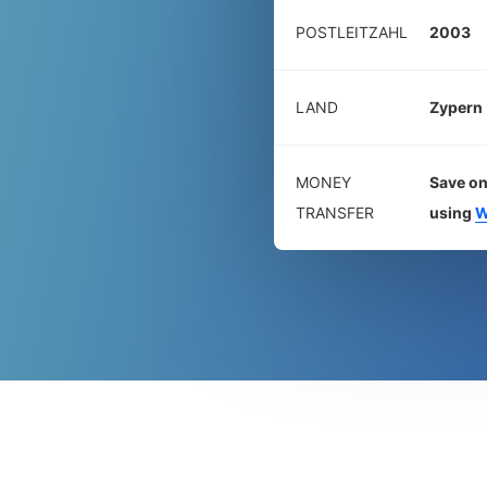
POSTLEITZAHL
2003
LAND
Zypern
MONEY
Save on
TRANSFER
using
W