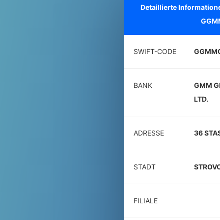
Detaillierte Informati
GGM
SWIFT-CODE
GGMMC
BANK
GMM G
LTD.
ADRESSE
36 STA
STADT
STROV
FILIALE