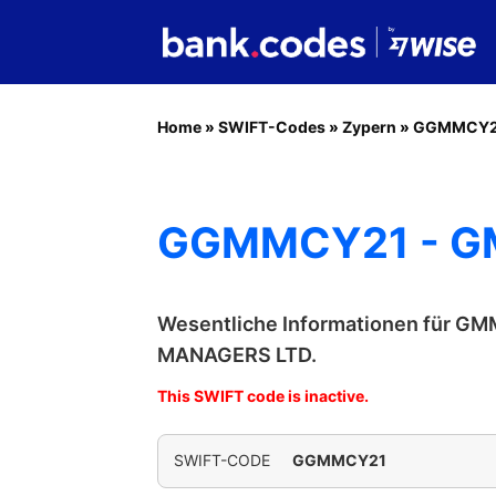
Home
»
SWIFT-Codes
»
Zypern
»
GGMMCY2
GGMMCY21 - G
Wesentliche Informationen für 
MANAGERS LTD.
This SWIFT code is inactive.
SWIFT-CODE
GGMMCY21