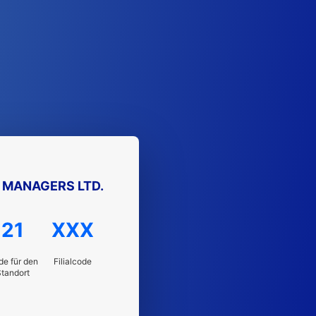
MANAGERS LTD.
21
XXX
e für den
Filialcode
tandort