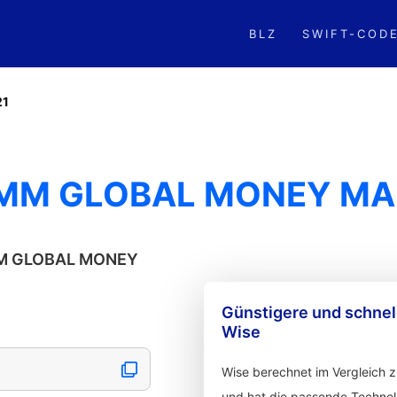
BLZ
SWIFT-COD
1
MM GLOBAL MONEY MA
GMM GLOBAL MONEY
Günstigere und schne
Wise
Wise berechnet im Vergleich 
und hat die passende Technolo