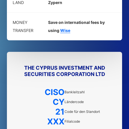
LAND
Zypern
MONEY
Save on international fees by
TRANSFER
using
Wise
THE CYPRUS INVESTMENT AND
SECURITIES CORPORATION LTD
CISO
Bankleitzahl
CY
Ländercode
21
Code für den Standort
XXX
Filialcode