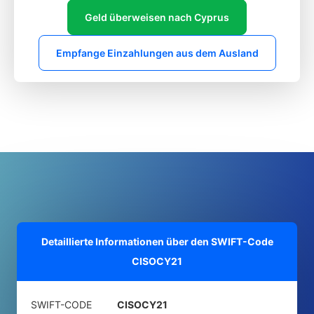
Geld überweisen nach Cyprus
Empfange Einzahlungen aus dem Ausland
Detaillierte Informationen über den SWIFT-Code
CISOCY21
SWIFT-CODE
CISOCY21