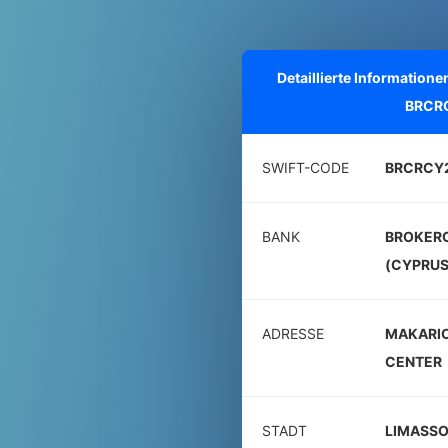
Detaillierte Informatio
BRCR
SWIFT-CODE
BRCRCY
BANK
BROKERC
(CYPRUS
ADRESSE
MAKARIO
CENTER
STADT
LIMASSO