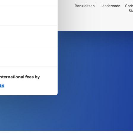
Bankleitzahl
Ländercode
Code
St
nternational fees by
se