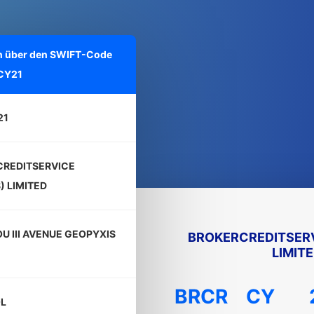
nen über den SWIFT-Code
CY21
21
REDITSERVICE
) LIMITED
U III AVENUE GEOPYXIS
BROKERCREDITSERV
LIMIT
BRCR
CY
L