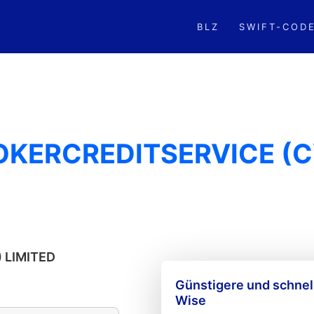
BLZ
SWIFT-COD
OKERCREDITSERVICE (
 LIMITED
Günstigere und schne
Wise