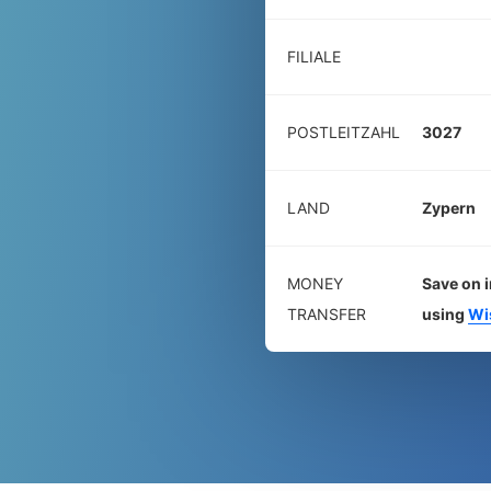
FILIALE
POSTLEITZAHL
3027
LAND
Zypern
MONEY
Save on i
TRANSFER
using
Wi