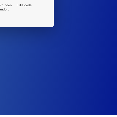
 für den
Filialcode
andort