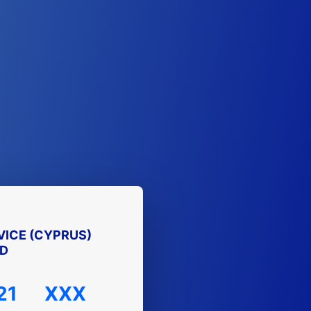
ICE (CYPRUS)
ED
21
XXX