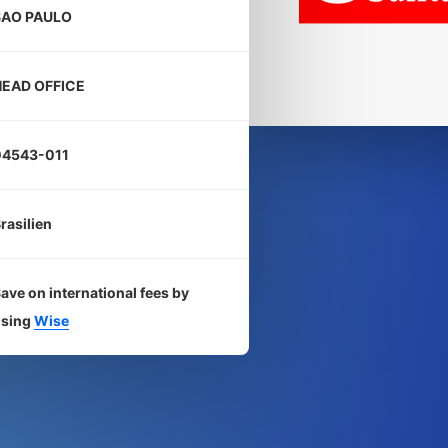
SAO PAULO
HEAD OFFICE
04543-011
rasilien
ave on international fees by
using
Wise