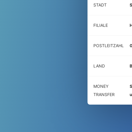
STADT
FILIALE
POSTLEITZAHL
LAND
B
MONEY
S
TRANSFER