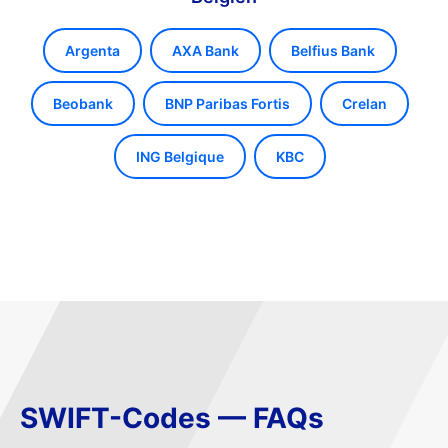
Argenta
AXA Bank
Belfius Bank
Beobank
BNP Paribas Fortis
Crelan
ING Belgique
KBC
SWIFT-Codes — FAQs