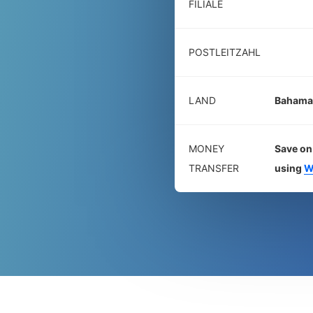
FILIALE
POSTLEITZAHL
LAND
Bahama
MONEY
Save on 
TRANSFER
using
W