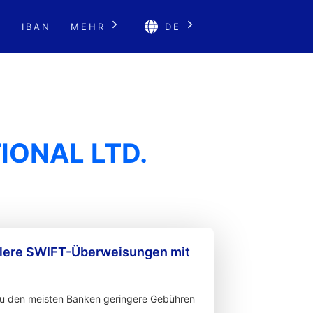
E
IBAN
MEHR
DE
IONAL LTD.
llere SWIFT-Überweisungen mit
zu den meisten Banken geringere Gebühren