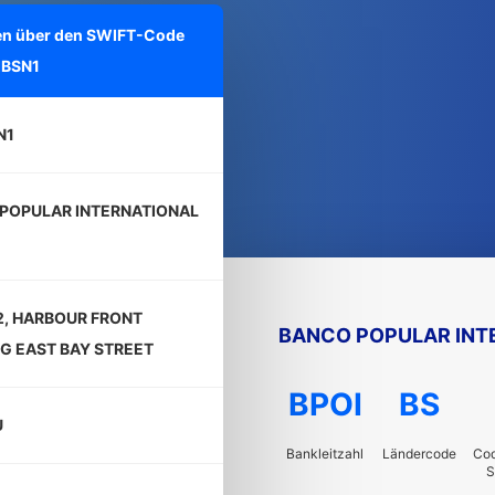
onen über den SWIFT-Code
IBSN1
N1
POPULAR INTERNATIONAL
2, HARBOUR FRONT
BANCO POPULAR INTE
NG EAST BAY STREET
BPOI
BS
U
Bankleitzahl
Ländercode
Cod
S