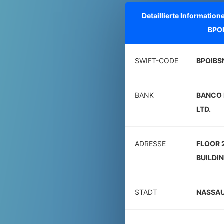
Detaillierte Informati
BPO
SWIFT-CODE
BPOIBS
BANK
BANCO 
LTD.
ADRESSE
FLOOR 
BUILDI
STADT
NASSA