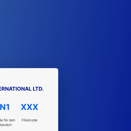
RNATIONAL LTD.
N1
XXX
e für den
Filialcode
tandort