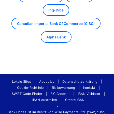
Ing-Diba
Canadian Imperial Bank Of Commerce (CIBC)
Alpha Bank
Lokale Sites
|
About Us
|
Datenschutzerklärung
|
Cookie-Richtlinie
|
Risikowarnung
|
Kontakt
|
SWIFT Code Finder
|
BIC Checker
|
IBAN Validator
|
IBAN Australien
|
Create IBAN
•
Bank.Codes ist im Besitz von Wise Payments Ltd. ("We", "US"),