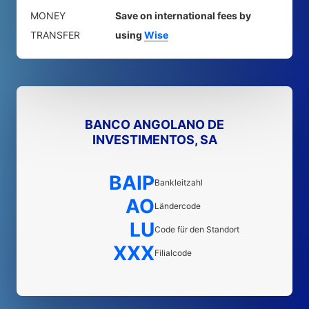
MONEY
Save on international fees by
TRANSFER
using
Wise
BANCO ANGOLANO DE
INVESTIMENTOS, SA
BAIP
Bankleitzahl
AO
Ländercode
LU
Code für den Standort
XXX
Filialcode