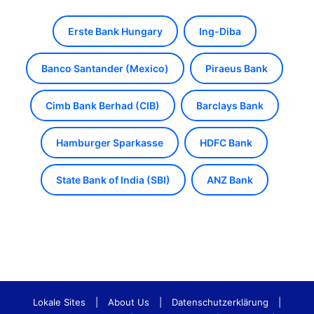
Erste Bank Hungary
Ing-Diba
Banco Santander (Mexico)
Piraeus Bank
Cimb Bank Berhad (CIB)
Barclays Bank
Hamburger Sparkasse
HDFC Bank
State Bank of India (SBI)
ANZ Bank
Lokale Sites
|
About Us
|
Datenschutzerklärung
|