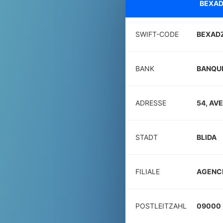
BEXAD
SWIFT-CODE
BEXAD
BANK
BANQUE
ADRESSE
54, AV
STADT
BLIDA
FILIALE
AGENC
POSTLEITZAHL
09000