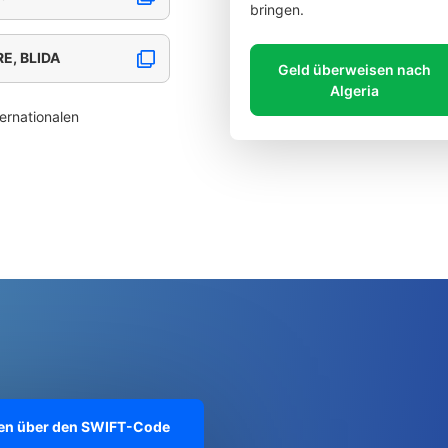
bringen.
E, BLIDA
Geld überweisen nach
Algeria
ernationalen
onen über den SWIFT-Code