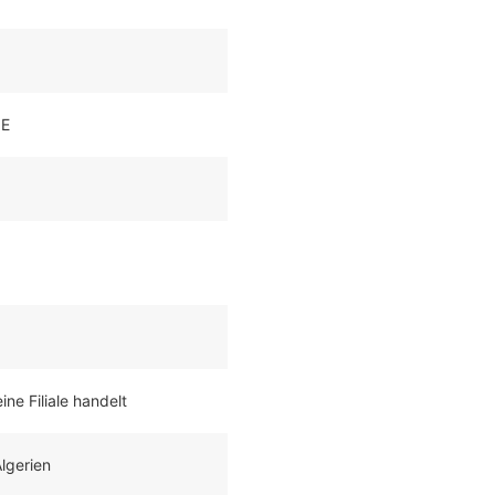
IE
ne Filiale handelt
lgerien