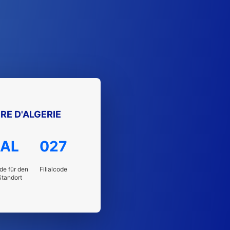
RE D'ALGERIE
AL
027
de für den
Filialcode
Standort