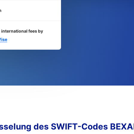
n
 international fees by
ise
üsselung des SWIFT-Codes BEX