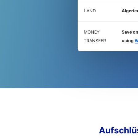
LAND
Algerie
MONEY
Save on
TRANSFER
using
W
Aufschl