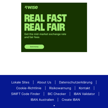
Lokale Sites
|
About Us
|
Datenschutzerklärung
|
Cookie-Richtlinie
|
Risikowarnung
|
Kontakt
|
SWIFT Code Finder
|
BIC Checker
|
IBAN Validator
|
IBAN Australien
|
Create IBAN
•