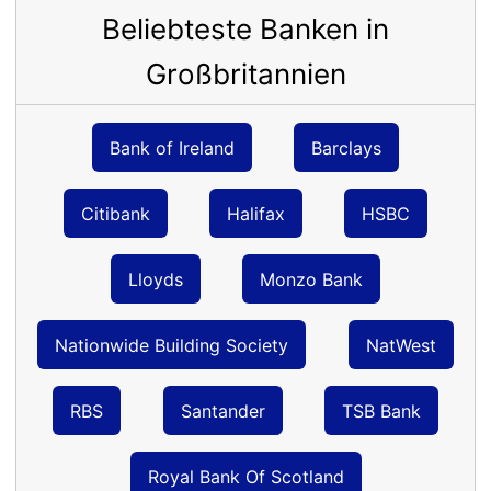
Beliebteste Banken in
Großbritannien
Bank of Ireland
Barclays
Citibank
Halifax
HSBC
Lloyds
Monzo Bank
Nationwide Building Society
NatWest
RBS
Santander
TSB Bank
Royal Bank Of Scotland