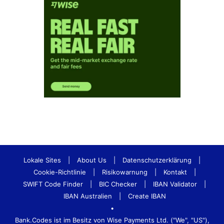
Lokale Sites
|
About Us
|
Datenschutzerklärung
|
Cookie-Richtlinie
|
Risikowarnung
|
Kontakt
|
SWIFT Code Finder
|
BIC Checker
|
IBAN Validator
|
IBAN Australien
|
Create IBAN
•
Bank.Codes ist im Besitz von Wise Payments Ltd. ("We", "US"),