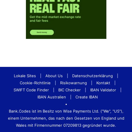
Lokale Sites
|
About Us
|
Datenschutzerklärung
|
Cookie-Richtlinie
|
Risikowarnung
|
Kontakt
|
SWIFT Code Finder
|
BIC Checker
|
IBAN Validator
|
IBAN Australien
|
Create IBAN
•
Bank.Codes ist im Besitz von Wise Payments Ltd. ("We", "US"),
einem Unternehmen, das nach den Gesetzen von England und
Wales mit Firmennummer 07209813 gegründet wurde.