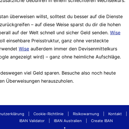
zusätzliche Gebühren in einem schlechteren Wechselkurs.
tan überweisen willst, solltest du besser auf die Dienste
zurückgreifen – auf diese Weise sparst du dir die hohen
rall auf der Welt schnell und sicher Geld senden.
Wise
oll einsehbare Preisstruktur, ganz ohne versteckte
erwendet
Wise
außerdem immer den Devisenmittelkurs
oogle angezeigt wird) – ganz ohne heimliche Aufschläge.
deswegen viel Geld sparen. Besuche also noch heute
alen Überweisungen herauszuholen.
hutzerklärung
|
Cookie-Richtlinie
|
Risikowarnung
|
Kontakt
|
IBAN Validator
|
IBAN Australien
|
Create IBAN
•