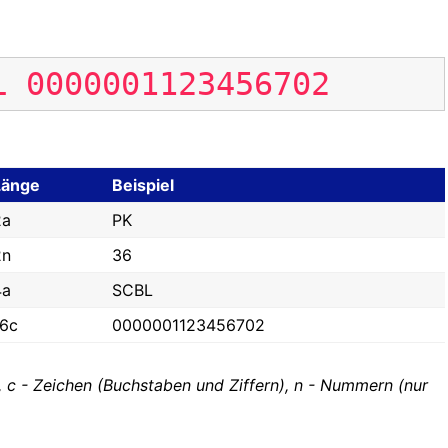
L
0000001123456702
Länge
Beispiel
2a
PK
2n
36
4a
SCBL
16c
0000001123456702
, c - Zeichen (Buchstaben und Ziffern), n - Nummern (nur