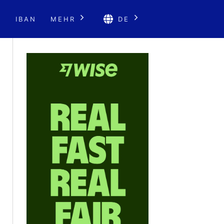
E
IBAN
MEHR
DE