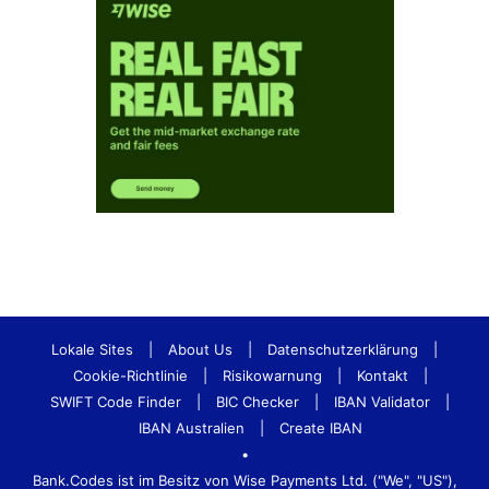
Lokale Sites
|
About Us
|
Datenschutzerklärung
|
Cookie-Richtlinie
|
Risikowarnung
|
Kontakt
|
SWIFT Code Finder
|
BIC Checker
|
IBAN Validator
|
IBAN Australien
|
Create IBAN
•
Bank.Codes ist im Besitz von Wise Payments Ltd. ("We", "US"),