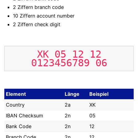
2 Ziffern branch code
10 Ziffern account number
2 Ziffern check digit
XK
05
12
12
0123456789
06
Element
Länge
Beispiel
Country
2a
XK
IBAN Checksum
2n
05
Bank Code
2n
12
Branch Code
2n
12