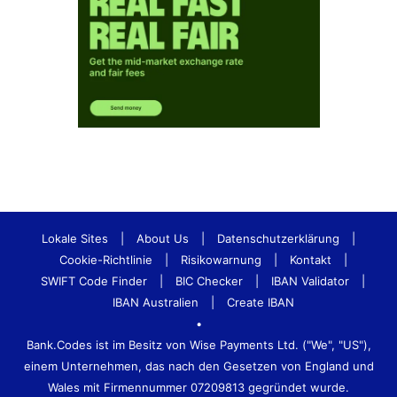
Lokale Sites
|
About Us
|
Datenschutzerklärung
|
Cookie-Richtlinie
|
Risikowarnung
|
Kontakt
|
SWIFT Code Finder
|
BIC Checker
|
IBAN Validator
|
IBAN Australien
|
Create IBAN
•
Bank.Codes ist im Besitz von Wise Payments Ltd. ("We", "US"),
einem Unternehmen, das nach den Gesetzen von England und
Wales mit Firmennummer 07209813 gegründet wurde.