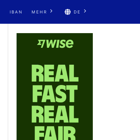
E
IBAN
MEHR
DE