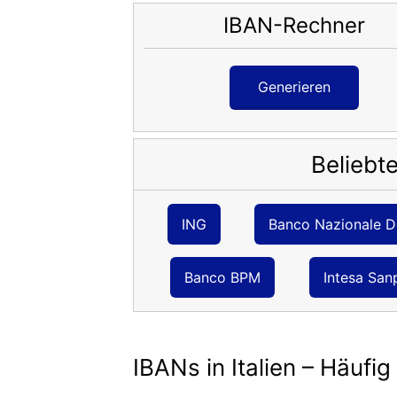
IBAN-Rechner
Generieren
Beliebte
ING
Banco Nazionale D
Banco BPM
Intesa San
IBANs in Italien – Häufig