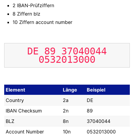
2 IBAN-Prüfziffern
8 Ziffern blz
10 Ziffern account number
DE
89
37040044
0532013000
Element
Länge
Beispiel
Country
2a
DE
IBAN Checksum
2n
89
BLZ
8n
37040044
Account Number
10n
0532013000