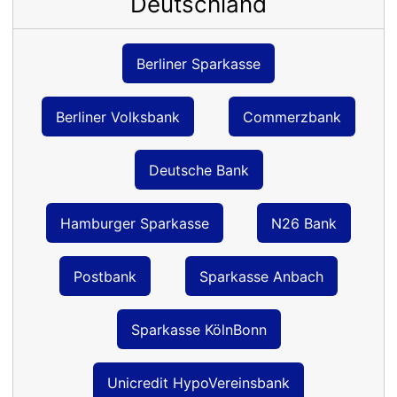
Deutschland
Berliner Sparkasse
Berliner Volksbank
Commerzbank
Deutsche Bank
Hamburger Sparkasse
N26 Bank
Postbank
Sparkasse Anbach
Sparkasse KölnBonn
Unicredit HypoVereinsbank