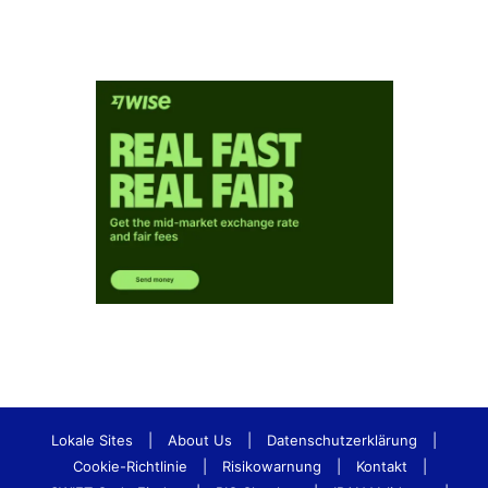
Lokale Sites
|
About Us
|
Datenschutzerklärung
|
Cookie-Richtlinie
|
Risikowarnung
|
Kontakt
|