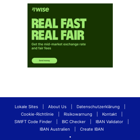
Lokale Sites
|
About Us
|
Datenschutzerklärung
|
Cookie-Richtlinie
|
Risikowarnung
|
Kontakt
|
SWIFT Code Finder
|
BIC Checker
|
IBAN Validator
|
IBAN Australien
|
Create IBAN
•