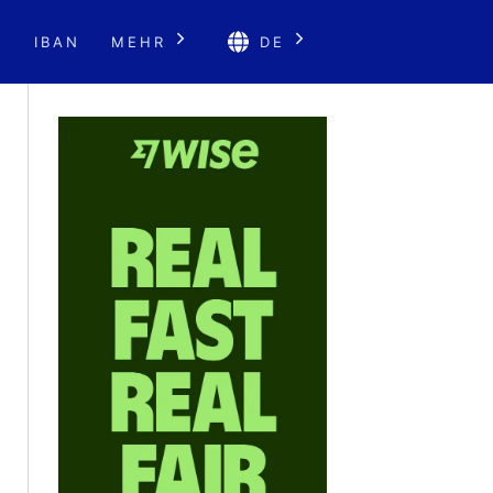
E
IBAN
MEHR
DE