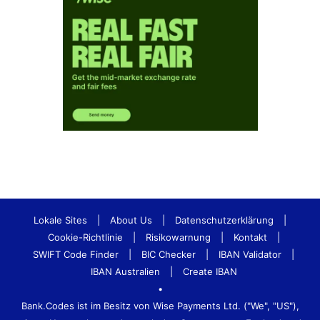
Lokale Sites
|
About Us
|
Datenschutzerklärung
|
Cookie-Richtlinie
|
Risikowarnung
|
Kontakt
|
SWIFT Code Finder
|
BIC Checker
|
IBAN Validator
|
IBAN Australien
|
Create IBAN
•
Bank.Codes ist im Besitz von Wise Payments Ltd. ("We", "US"),