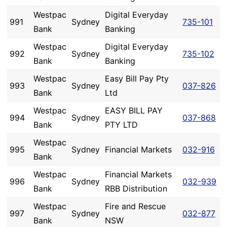
Westpac
Digital Everyday
991
Sydney
735-101
Bank
Banking
Westpac
Digital Everyday
992
Sydney
735-102
Bank
Banking
Westpac
Easy Bill Pay Pty
993
Sydney
037-826
Bank
Ltd
Westpac
EASY BILL PAY
994
Sydney
037-868
Bank
PTY LTD
Westpac
995
Sydney
Financial Markets
032-916
Bank
Westpac
Financial Markets
996
Sydney
032-939
Bank
RBB Distribution
Westpac
Fire and Rescue
997
Sydney
032-877
Bank
NSW