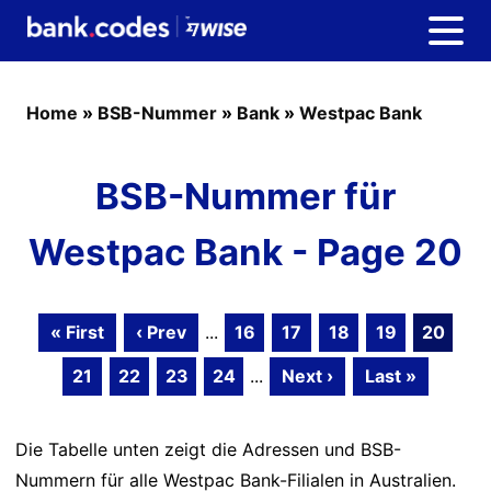
Home
»
BSB-Nummer
»
Bank
»
Westpac Bank
BSB-Nummer für
Westpac Bank - Page 20
« First
‹ Prev
...
16
17
18
19
20
21
22
23
24
...
Next ›
Last »
Die Tabelle unten zeigt die Adressen und BSB-
Nummern für alle Westpac Bank-Filialen in Australien.