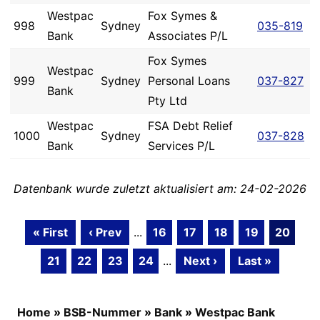
Westpac
Fox Symes &
998
Sydney
035-819
Bank
Associates P/L
Fox Symes
Westpac
999
Sydney
Personal Loans
037-827
Bank
Pty Ltd
Westpac
FSA Debt Relief
1000
Sydney
037-828
Bank
Services P/L
Datenbank wurde zuletzt aktualisiert am: 24-02-2026
« First
‹ Prev
...
16
17
18
19
20
21
22
23
24
...
Next ›
Last »
Home
»
BSB-Nummer
»
Bank
»
Westpac Bank