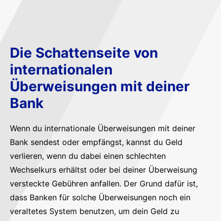
Die Schattenseite von
internationalen
Überweisungen mit deiner
Bank
Wenn du internationale Überweisungen mit deiner
Bank sendest oder empfängst, kannst du Geld
verlieren, wenn du dabei einen schlechten
Wechselkurs erhältst oder bei deiner Überweisung
versteckte Gebühren anfallen. Der Grund dafür ist,
dass Banken für solche Überweisungen noch ein
veraltetes System benutzen, um dein Geld zu