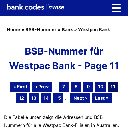
Home
»
BSB-Nummer
»
Bank
»
Westpac Bank
BSB-Nummer für
Westpac Bank - Page 11
« First
‹ Prev
...
7
8
9
10
11
12
13
14
15
...
Next ›
Last »
Die Tabelle unten zeigt die Adressen und BSB-
Nummern für alle Westpac Bank-Filialen in Australien.