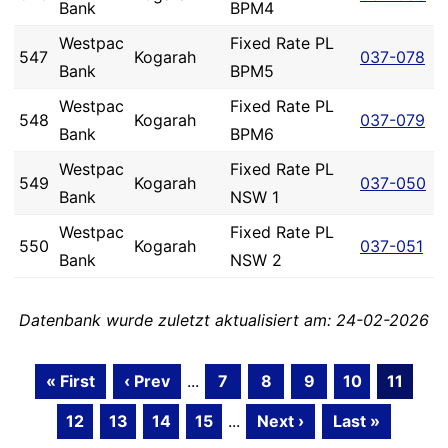
Bank
BPM4
Westpac
Fixed Rate PL
547
Kogarah
037-078
Bank
BPM5
Westpac
Fixed Rate PL
548
Kogarah
037-079
Bank
BPM6
Westpac
Fixed Rate PL
549
Kogarah
037-050
Bank
NSW 1
Westpac
Fixed Rate PL
550
Kogarah
037-051
Bank
NSW 2
Datenbank wurde zuletzt aktualisiert am: 24-02-2026
« First
‹ Prev
...
7
8
9
10
11
12
13
14
15
...
Next ›
Last »