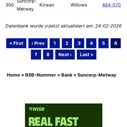
Suncorp-
300
Kirwan
Willows
484-070
Metway
Datenbank wurde zuletzt aktualisiert am: 24-02-2026
« First
‹ Prev
1
2
3
4
5
6
7
8
Next ›
Last »
Home
»
BSB-Nummer
»
Bank
»
Suncorp-Metway