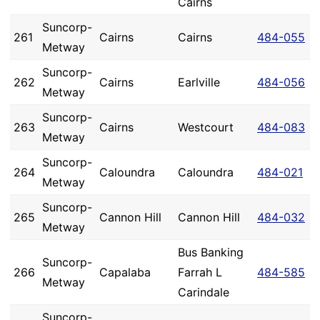
Cairns
Suncorp-
261
Cairns
Cairns
484-055
Metway
Suncorp-
262
Cairns
Earlville
484-056
Metway
Suncorp-
263
Cairns
Westcourt
484-083
Metway
Suncorp-
264
Caloundra
Caloundra
484-021
Metway
Suncorp-
265
Cannon Hill
Cannon Hill
484-032
Metway
Bus Banking
Suncorp-
266
Capalaba
Farrah L
484-585
Metway
Carindale
Suncorp-