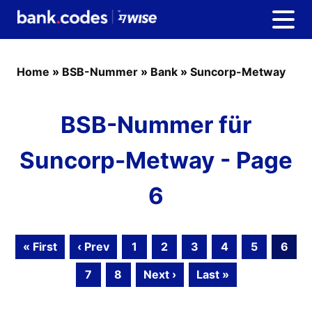
Home
»
BSB-Nummer
»
Bank
»
Suncorp-Metway
BSB-Nummer für
Suncorp-Metway - Page
6
« First
‹ Prev
1
2
3
4
5
6
7
8
Next ›
Last »