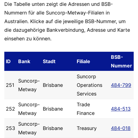
Die Tabelle unten zeigt die Adressen und BSB-
Nummern für alle Suncorp-Metway-Filialen in
Australien. Klicke auf die jeweilige BSB-Nummer, um
die dazugehörige Bankverbindung, Adresse und Karte
einsehen zu können.
BSB-
ID
Bank
Stadt
Filiale
Nummer
Suncorp
Suncorp-
251
Brisbane
Operations
484-799
Metway
Services
Suncorp-
Trade
252
Brisbane
484-513
Metway
Finance
Suncorp-
253
Brisbane
Treasury
484-018
Metway