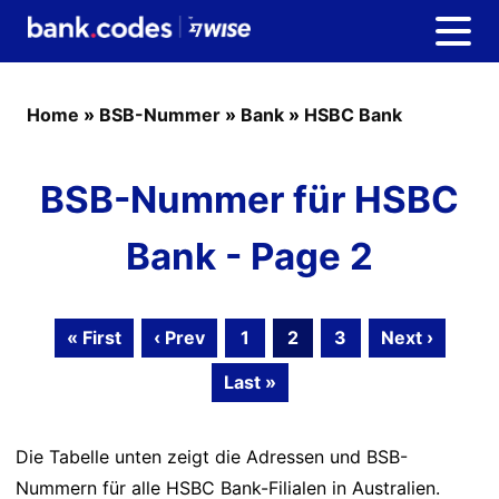
Home
»
BSB-Nummer
»
Bank
»
HSBC Bank
BSB-Nummer für HSBC
Bank - Page 2
« First
‹ Prev
1
2
3
Next ›
Last »
Die Tabelle unten zeigt die Adressen und BSB-
Nummern für alle HSBC Bank-Filialen in Australien.