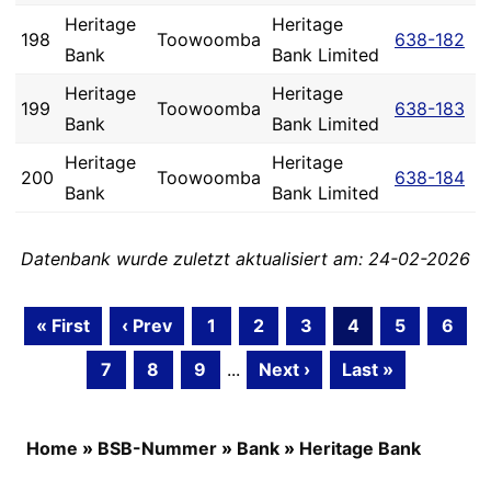
Heritage
Heritage
198
Toowoomba
638-182
Bank
Bank Limited
Heritage
Heritage
199
Toowoomba
638-183
Bank
Bank Limited
Heritage
Heritage
200
Toowoomba
638-184
Bank
Bank Limited
Datenbank wurde zuletzt aktualisiert am: 24-02-2026
« First
‹ Prev
1
2
3
4
5
6
7
8
9
...
Next ›
Last »
Home
»
BSB-Nummer
»
Bank
»
Heritage Bank