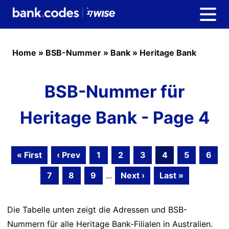
Home
»
BSB-Nummer
»
Bank
»
Heritage Bank
BSB-Nummer für
Heritage Bank - Page 4
« First
‹ Prev
1
2
3
4
5
6
7
8
9
...
Next ›
Last »
Die Tabelle unten zeigt die Adressen und BSB-
Nummern für alle Heritage Bank-Filialen in Australien.