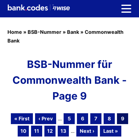
Home
»
BSB-Nummer
»
Bank
»
Commonwealth
Bank
BSB-Nummer für
Commonwealth Bank -
Page 9
« First
‹ Prev
...
5
6
7
8
9
10
11
12
13
...
Next ›
Last »