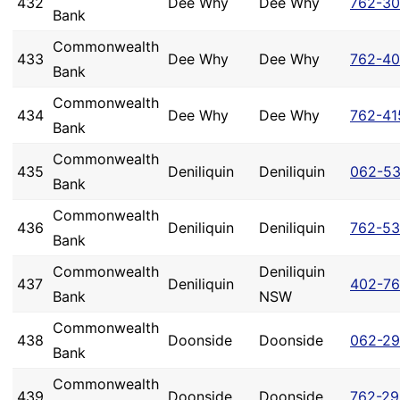
432
Dee Why
Dee Why
762-3
Bank
Commonwealth
433
Dee Why
Dee Why
762-4
Bank
Commonwealth
434
Dee Why
Dee Why
762-41
Bank
Commonwealth
435
Deniliquin
Deniliquin
062-5
Bank
Commonwealth
436
Deniliquin
Deniliquin
762-5
Bank
Commonwealth
Deniliquin
437
Deniliquin
402-7
Bank
NSW
Commonwealth
438
Doonside
Doonside
062-2
Bank
Commonwealth
439
Doonside
Doonside
762-29