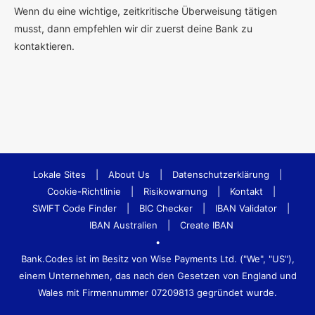
Wenn du eine wichtige, zeitkritische Überweisung tätigen
musst, dann empfehlen wir dir zuerst deine Bank zu
kontaktieren.
Lokale Sites
|
About Us
|
Datenschutzerklärung
|
Cookie-Richtlinie
|
Risikowarnung
|
Kontakt
|
SWIFT Code Finder
|
BIC Checker
|
IBAN Validator
|
IBAN Australien
|
Create IBAN
•
Bank.Codes ist im Besitz von Wise Payments Ltd. ("We", "US"),
einem Unternehmen, das nach den Gesetzen von England und
Wales mit Firmennummer 07209813 gegründet wurde.