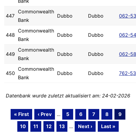
Bank
Commonwealth
447
Dubbo
Dubbo
062-5
Bank
Commonwealth
448
Dubbo
Dubbo
062-54
Bank
Commonwealth
449
Dubbo
Dubbo
062-5
Bank
Commonwealth
450
Dubbo
Dubbo
762-5
Bank
Datenbank wurde zuletzt aktualisiert am: 24-02-2026
« First
‹ Prev
...
5
6
7
8
9
10
11
12
13
...
Next ›
Last »