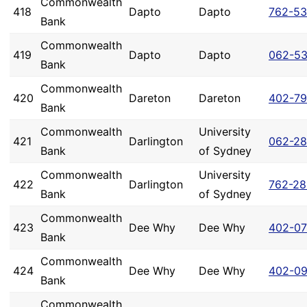
Commonwealth
418
Dapto
Dapto
762-53
Bank
Commonwealth
419
Dapto
Dapto
062-53
Bank
Commonwealth
420
Dareton
Dareton
402-7
Bank
Commonwealth
University
421
Darlington
062-2
Bank
of Sydney
Commonwealth
University
422
Darlington
762-28
Bank
of Sydney
Commonwealth
423
Dee Why
Dee Why
402-07
Bank
Commonwealth
424
Dee Why
Dee Why
402-09
Bank
Commonwealth