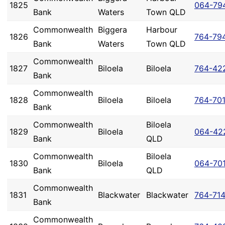
1825
064-79
Bank
Waters
Town QLD
Commonwealth
Biggera
Harbour
1826
764-79
Bank
Waters
Town QLD
Commonwealth
1827
Biloela
Biloela
764-42
Bank
Commonwealth
1828
Biloela
Biloela
764-70
Bank
Commonwealth
Biloela
1829
Biloela
064-42
Bank
QLD
Commonwealth
Biloela
1830
Biloela
064-70
Bank
QLD
Commonwealth
1831
Blackwater
Blackwater
764-71
Bank
Commonwealth