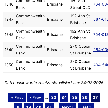
Commonwealth
180 Ann
1846
Brisbane
764-03
Bank
Street QLD
Commonwealth
192 Ann St
1847
Brisbane
064-01
Bank
Brisbane
Commonwealth
192 Ann St
1848
Brisbane
764-01
Bank
Brisbane
Commonwealth
240 Queen
1849
Brisbane
064-00
Bank
St Brisbane
Commonwealth
240 Queen
1850
Brisbane
404-54
Bank
St Brisbane
Datenbank wurde zuletzt aktualisiert am: 24-02-2026
« First
‹ Prev
...
33
34
35
36
37
38
39
40
41
...
Next ›
Last »