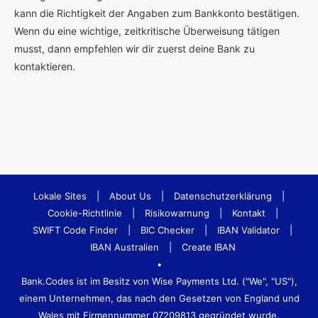
kann die Richtigkeit der Angaben zum Bankkonto bestätigen.
Wenn du eine wichtige, zeitkritische Überweisung tätigen
musst, dann empfehlen wir dir zuerst deine Bank zu
kontaktieren.
Lokale Sites
|
About Us
|
Datenschutzerklärung
|
Cookie-Richtlinie
|
Risikowarnung
|
Kontakt
|
SWIFT Code Finder
|
BIC Checker
|
IBAN Validator
|
IBAN Australien
|
Create IBAN
•
Bank.Codes ist im Besitz von Wise Payments Ltd. ("We", "US"),
einem Unternehmen, das nach den Gesetzen von England und
Wales mit Firmennummer 07209813 gegründet wurde.