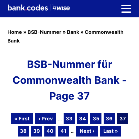
Home
»
BSB-Nummer
»
Bank
»
Commonwealth
Bank
BSB-Nummer für
Commonwealth Bank -
Page 37
« First
‹ Prev
...
33
34
35
36
37
38
39
40
41
...
Next ›
Last »