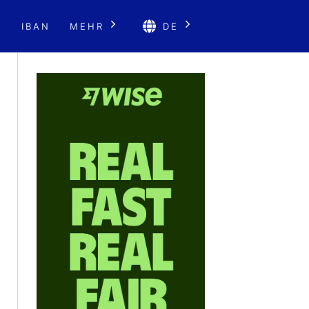
E
IBAN
MEHR
DE