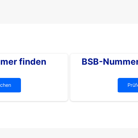
mer finden
BSB-Nummer 
chen
Prüf