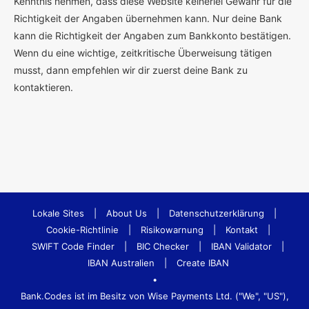
Kenntnis nehmen, dass diese Website keinerlei Gewähr für die
Richtigkeit der Angaben übernehmen kann. Nur deine Bank
kann die Richtigkeit der Angaben zum Bankkonto bestätigen.
Wenn du eine wichtige, zeitkritische Überweisung tätigen
musst, dann empfehlen wir dir zuerst deine Bank zu
kontaktieren.
Lokale Sites
|
About Us
|
Datenschutzerklärung
|
Cookie-Richtlinie
|
Risikowarnung
|
Kontakt
|
SWIFT Code Finder
|
BIC Checker
|
IBAN Validator
|
IBAN Australien
|
Create IBAN
•
Bank.Codes ist im Besitz von Wise Payments Ltd. ("We", "US"),