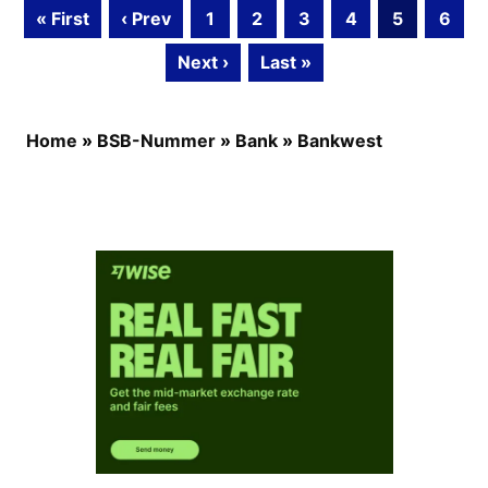
« First
‹ Prev
1
2
3
4
5
6
Next ›
Last »
Home
»
BSB-Nummer
»
Bank
»
Bankwest