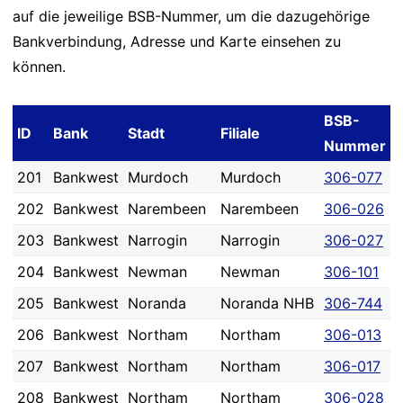
auf die jeweilige BSB-Nummer, um die dazugehörige
Bankverbindung, Adresse und Karte einsehen zu
können.
BSB-
ID
Bank
Stadt
Filiale
Nummer
201
Bankwest
Murdoch
Murdoch
306-077
202
Bankwest
Narembeen
Narembeen
306-026
203
Bankwest
Narrogin
Narrogin
306-027
204
Bankwest
Newman
Newman
306-101
205
Bankwest
Noranda
Noranda NHB
306-744
206
Bankwest
Northam
Northam
306-013
207
Bankwest
Northam
Northam
306-017
208
Bankwest
Northam
Northam
306-028