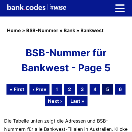
Home
»
BSB-Nummer
»
Bank
»
Bankwest
BSB-Nummer für
Bankwest - Page 5
« First
‹ Prev
1
2
3
4
5
6
Next ›
Last »
Die Tabelle unten zeigt die Adressen und BSB-
Nummern für alle Bankwest-Filialen in Australien. Klicke