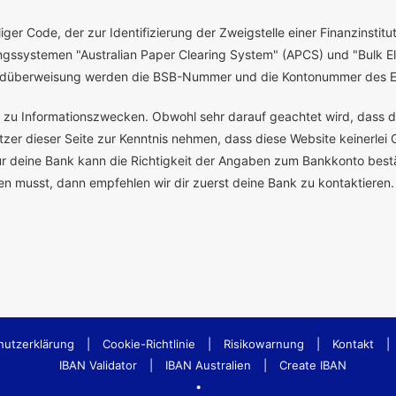
ger Code, der zur Identifizierung der Zweigstelle einer Finanzinstitut
ssystemen "Australian Paper Clearing System" (APCS) und "Bulk El
eldüberweisung werden die BSB-Nummer und die Kontonummer des E
ch zu Informationszwecken. Obwohl sehr darauf geachtet wird, dass d
er dieser Seite zur Kenntnis nehmen, dass diese Website keinerlei G
deine Bank kann die Richtigkeit der Angaben zum Bankkonto bestä
gen musst, dann empfehlen wir dir zuerst deine Bank zu kontaktieren.
hutzerklärung
|
Cookie-Richtlinie
|
Risikowarnung
|
Kontakt
|
IBAN Validator
|
IBAN Australien
|
Create IBAN
•