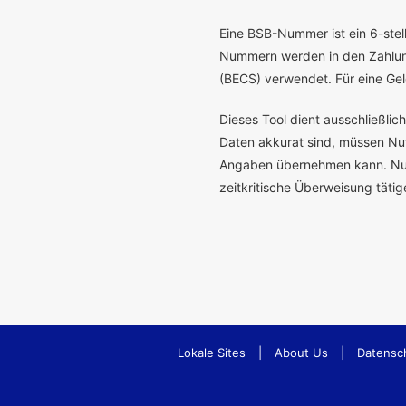
E
ine BSB-Nummer ist ein 6-stelli
Nummern werden in den Zahlung
(BECS) verwendet. Für eine G
Dieses Tool dient ausschließli
Daten akkurat sind, müssen Nutz
Angaben übernehmen kann. Nur 
zeitkritische Überweisung täti
Lokale Sites
|
About Us
|
Datensc