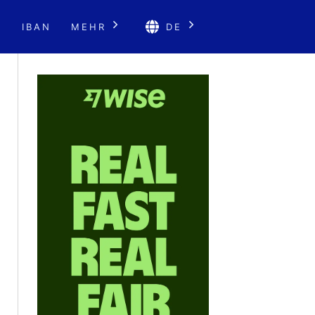
E
IBAN
MEHR
DE