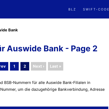
BLZ
SWIFT-COD
ide Bank
r Auswide Bank - Page 2
rev
1
2
Next ›
Last »
nd BSB-Nummern für alle Auswide Bank-Filialen in
BSB-Nummer, um die dazugehörige Bankverbindung, Adresse