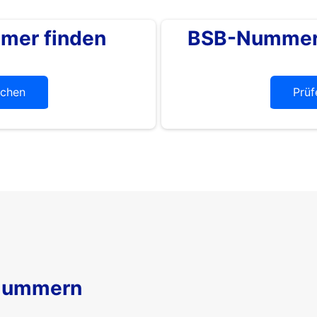
mer finden
BSB-Nummer 
chen
Prüf
Nummern