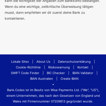
kann die Richtigkeit der Angaben zum Bankkonto bestätigen.
Wenn du eine wichtige, zeitkritische Überweisung tätigen
musst, dann empfehlen wir dir zuerst deine Bank zu
kontaktieren.
Lokale Sites
|
About Us
|
Datenschutzerklärung
|
Cookie-Richtlinie
|
Risikowarnung
|
Kontakt
|
SWIFT Code Finder
|
BIC Checker
|
IBAN Validator
|
IBAN Australien
|
Create IBAN
•
Bank.Codes ist im Besitz von Wise Payments Ltd. ("We", "US"),
einem Unternehmen, das nach den Gesetzen von England und
Wales mit Firmennummer 07209813 gegründet wurde.