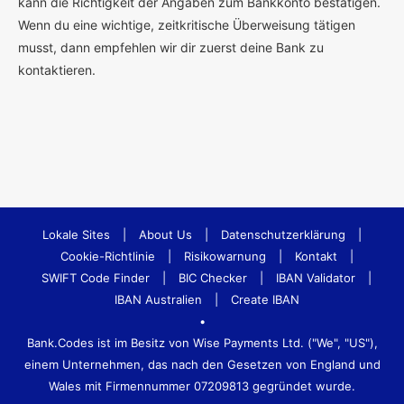
kann die Richtigkeit der Angaben zum Bankkonto bestätigen.
Wenn du eine wichtige, zeitkritische Überweisung tätigen
musst, dann empfehlen wir dir zuerst deine Bank zu
kontaktieren.
Lokale Sites
|
About Us
|
Datenschutzerklärung
|
Cookie-Richtlinie
|
Risikowarnung
|
Kontakt
|
SWIFT Code Finder
|
BIC Checker
|
IBAN Validator
|
IBAN Australien
|
Create IBAN
•
Bank.Codes ist im Besitz von Wise Payments Ltd. ("We", "US"),
einem Unternehmen, das nach den Gesetzen von England und
Wales mit Firmennummer 07209813 gegründet wurde.