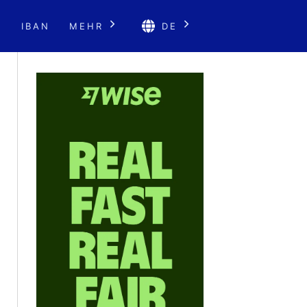
E
IBAN
MEHR
DE