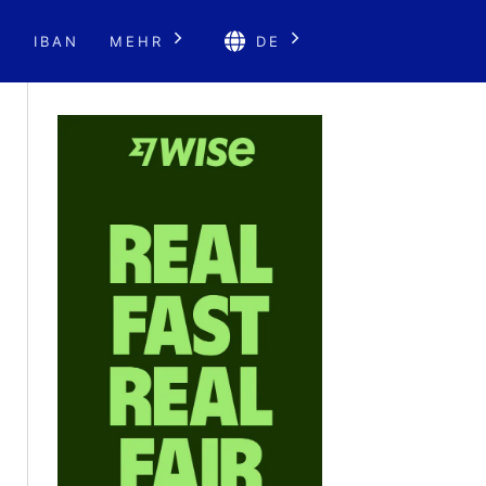
E
IBAN
MEHR
DE