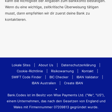
kann die Richtigkeit der Angaben zum Bankkonto bestätigen.
Wenn du eine wichtige, zeitkritische Überweisung tätigen
musst, dann empfehlen wir dir zuerst deine Bank zu
kontaktieren.
Lokale Sites
|
About Us
|
Datenschutzerklärung
|
Cookie-Richtlinie
|
Risikowarnung
|
Kontakt
|
SWIFT Code Finder
|
BIC Checker
|
IBAN Validator
|
IBAN Australien
|
Create IBAN
•
Bank.Codes ist im Besitz von Wise Payments Ltd. ("We", "US"),
einem Unternehmen, das nach den Gesetzen von England und
Wales mit Firmennummer 07209813 gegründet wurde.