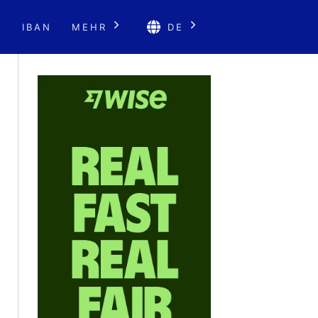
E
IBAN
MEHR
DE