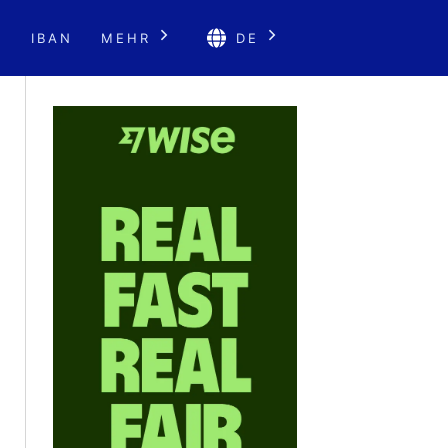
E
IBAN
MEHR
DE