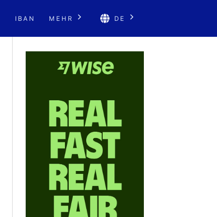
E
IBAN
MEHR
DE