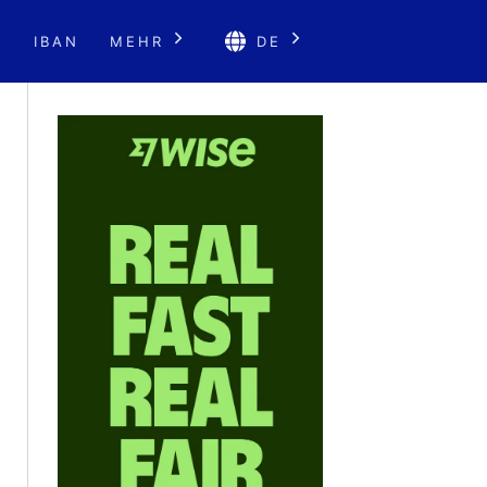
E
IBAN
MEHR
DE