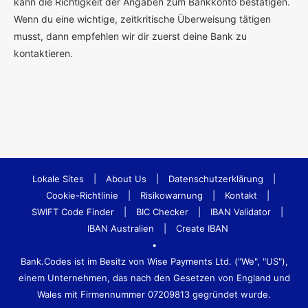
kann die Richtigkeit der Angaben zum Bankkonto bestätigen.
Wenn du eine wichtige, zeitkritische Überweisung tätigen
musst, dann empfehlen wir dir zuerst deine Bank zu
kontaktieren.
Lokale Sites
|
About Us
|
Datenschutzerklärung
|
Cookie-Richtlinie
|
Risikowarnung
|
Kontakt
|
SWIFT Code Finder
|
BIC Checker
|
IBAN Validator
|
IBAN Australien
|
Create IBAN
•
Bank.Codes ist im Besitz von Wise Payments Ltd. ("We", "US"),
einem Unternehmen, das nach den Gesetzen von England und
Wales mit Firmennummer 07209813 gegründet wurde.