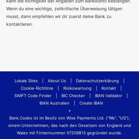
kann die Richtigkeit der Angaben zum Bankkonto bestätigen.
Wenn du eine wichtige, zeitkritische Überweisung tätigen
musst, dann empfehlen wir dir zuerst deine Bank zu
kontaktieren.
Lokale Sites
|
About Us
|
Datenschutzerklärung
|
Cookie-Richtlinie
|
Risikowarnung
|
Kontakt
|
SWIFT Code Finder
|
BIC Checker
|
IBAN Validator
|
IBAN Australien
|
Create IBAN
•
Bank.Codes ist im Besitz von Wise Payments Ltd. ("We", "US"),
einem Unternehmen, das nach den Gesetzen von England und
Wales mit Firmennummer 07209813 gegründet wurde.