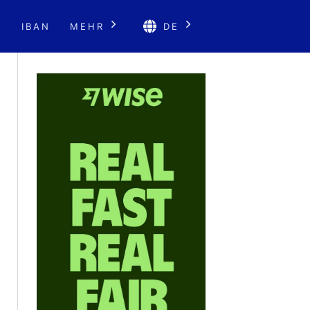
E
IBAN
MEHR
DE