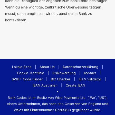
kann die Richtigkeit der Angaben zum Bankkonto bestätigen.
Wenn du eine wichtige, zeitkritische Überweisung tätigen
musst, dann empfehlen wir dir zuerst deine Bank zu
kontaktieren.
Lokale Sites
|
About Us
|
Datenschutzerklärung
|
Cookie-Richtlinie
|
Risikowarnung
|
Kontakt
|
SWIFT Code Finder
|
BIC Checker
|
IBAN Validator
|
IBAN Australien
|
Create IBAN
•
Bank.Codes ist im Besitz von Wise Payments Ltd. ("We", "US"),
einem Unternehmen, das nach den Gesetzen von England und
Wales mit Firmennummer 07209813 gegründet wurde.