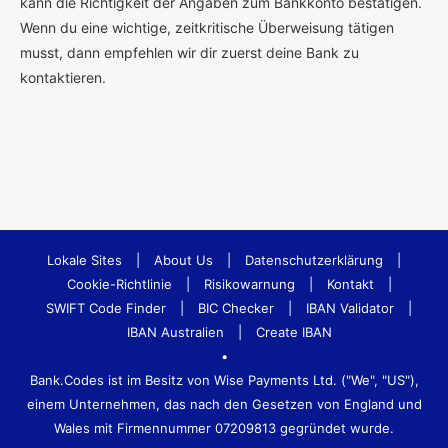
kann die Richtigkeit der Angaben zum Bankkonto bestätigen.
Wenn du eine wichtige, zeitkritische Überweisung tätigen
musst, dann empfehlen wir dir zuerst deine Bank zu
kontaktieren.
Lokale Sites
|
About Us
|
Datenschutzerklärung
|
Cookie-Richtlinie
|
Risikowarnung
|
Kontakt
|
SWIFT Code Finder
|
BIC Checker
|
IBAN Validator
|
IBAN Australien
|
Create IBAN
•
Bank.Codes ist im Besitz von Wise Payments Ltd. ("We", "US"),
einem Unternehmen, das nach den Gesetzen von England und
Wales mit Firmennummer 07209813 gegründet wurde.