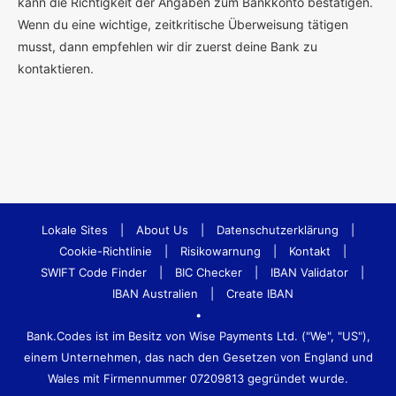
kann die Richtigkeit der Angaben zum Bankkonto bestätigen.
Wenn du eine wichtige, zeitkritische Überweisung tätigen
musst, dann empfehlen wir dir zuerst deine Bank zu
kontaktieren.
Lokale Sites
|
About Us
|
Datenschutzerklärung
|
Cookie-Richtlinie
|
Risikowarnung
|
Kontakt
|
SWIFT Code Finder
|
BIC Checker
|
IBAN Validator
|
IBAN Australien
|
Create IBAN
•
Bank.Codes ist im Besitz von Wise Payments Ltd. ("We", "US"),
einem Unternehmen, das nach den Gesetzen von England und
Wales mit Firmennummer 07209813 gegründet wurde.