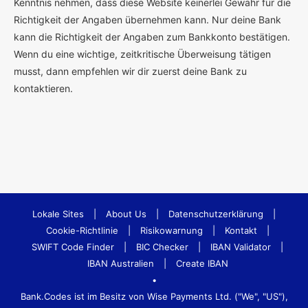
Kenntnis nehmen, dass diese Website keinerlei Gewähr für die
Richtigkeit der Angaben übernehmen kann. Nur deine Bank
kann die Richtigkeit der Angaben zum Bankkonto bestätigen.
Wenn du eine wichtige, zeitkritische Überweisung tätigen
musst, dann empfehlen wir dir zuerst deine Bank zu
kontaktieren.
Lokale Sites
|
About Us
|
Datenschutzerklärung
|
Cookie-Richtlinie
|
Risikowarnung
|
Kontakt
|
SWIFT Code Finder
|
BIC Checker
|
IBAN Validator
|
IBAN Australien
|
Create IBAN
•
Bank.Codes ist im Besitz von Wise Payments Ltd. ("We", "US"),