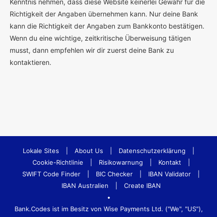
Kenntnis nehmen, dass diese Website keinerlei Gewähr für die
Richtigkeit der Angaben übernehmen kann. Nur deine Bank
kann die Richtigkeit der Angaben zum Bankkonto bestätigen.
Wenn du eine wichtige, zeitkritische Überweisung tätigen
musst, dann empfehlen wir dir zuerst deine Bank zu
kontaktieren.
Lokale Sites
|
About Us
|
Datenschutzerklärung
|
Cookie-Richtlinie
|
Risikowarnung
|
Kontakt
|
SWIFT Code Finder
|
BIC Checker
|
IBAN Validator
|
IBAN Australien
|
Create IBAN
•
Bank.Codes ist im Besitz von Wise Payments Ltd. ("We", "US"),