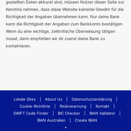
gestellten Daten akkurat sind, müssen Nutzer dieser Seite zur
Kenntnis nehmen, dass diese Website keinerlei Gewähr für die
Richtigkeit der Angaben übernehmen kann. Nur deine Bank
kann die Richtigkeit der Angaben zum Bankkonto bestätigen.
Wenn du eine wichtige, zeitkritische Überweisung tätigen
musst, dann empfehlen wir dir zuerst deine Bank zu
kontaktieren.
Lokale Sites
|
About Us
|
Datenschutzerklärung
|
Cookie-Richtlinie
|
Risikowarnung
|
Kontakt
|
SWIFT Code Finder
|
BIC Checker
|
IBAN Validator
|
IBAN Australien
|
Create IBAN
•